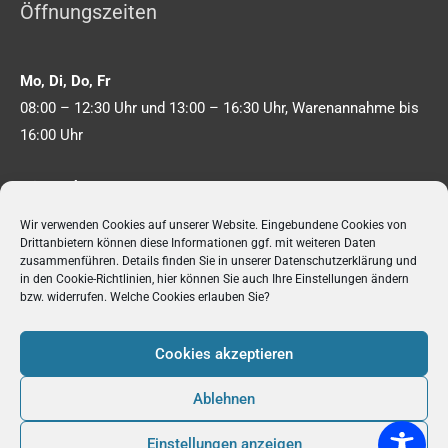
Öffnungszeiten
Mo, Di, Do, Fr
08:00 – 12:30 Uhr und 13:00 – 16:30 Uhr, Warenannahme bis
16:00 Uhr
Mittwochs
08:00 – 12:30 Uhr und 13:00 – 18:00 Uhr, Warenannahme bis
Wir verwenden Cookies auf unserer Website. Eingebundene Cookies von
17:30 Uhr
Drittanbietern können diese Informationen ggf. mit weiteren Daten
zusammenführen. Details finden Sie in unserer
Datenschutzerklärung
und
in den
Cookie-Richtlinien
, hier können Sie auch Ihre Einstellungen ändern
Samstags
geschlossen
bzw. widerrufen. Welche Cookies erlauben Sie?
Cookies akzeptieren
Ablehnen
Copyright © 2026
Metallhandel Fulko
| Realisation &
Einstellungen anzeigen
Umsetzung Punktkom Werbeagentur